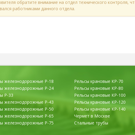
овителя обратите внимание на отдел технического контроля, ч
вался работниками данного отдела.
сы железнодорожные Р-18
Рельсы крановые КР-70
сы железнодорожные Р-24
Рельсы крановые КР-80
ы Р-33
Рельсы крановые КР-100
сы железнодорожные Р-43
Рельсы крановые КР-120
сы железнодорожные Р-50
Рельсы крановые КР-140
сы железнодорожные Р-65
Чермет в Москве
сы железнодорожные Р-75
Стальные трубы