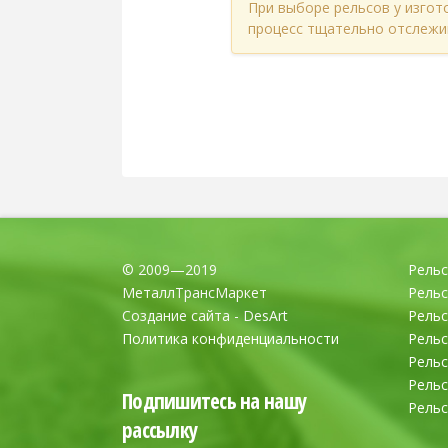
При выборе рельсов у изгот
процесс тщательно отслежи
© 2009—2019
Рель
МеталлТрансМаркет
Рель
Создание сайта - DesArt
Рельс
Политика конфиденциальности
Рель
Рель
Рель
Подпишитесь на нашу
Рель
рассылку