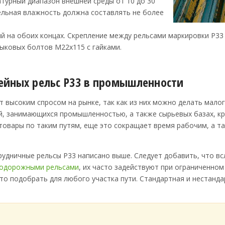
турный диапазон внешней среды от 10 до 30
ельная влажность должна составлять не более
й на обоих концах. Скрепление между рельсами маркировки Р3
тыковых болтов М22х115 с гайками.
ейных рельс Р33 в промышленности
 высоким спросом на рынке, так как из них можно делать ма
й, занимающихся промышленностью, а также сырьевых базах, кр
товары по таким путям, еще это сокращает время рабочим, а т
рудничные рельсы Р33 написано выше. Следует добавить, что в
одорожными рельсами
, их часто задействуют при ограниченном
то подобрать для любого участка пути. Стандартная и нестанда