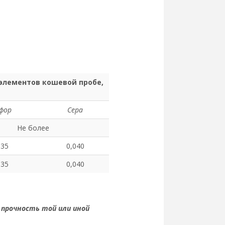
элементов кошевой пробе,
фор
Сера
Не более
035
0,040
035
0,040
 прочность той или иной